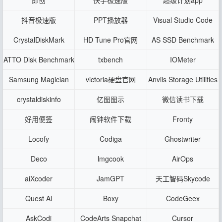
抖音极速版
PPT播放器
Visual Studio Code
CrystalDiskMark
HD Tune Pro官网
AS SSD Benchmark
ATTO Disk Benchmark
txbench
IOMeter
Samsung Magician
victoria硬盘官网
Anvils Storage Utilities
crystaldiskinfo
亿图图示
微信读书下载
好用便签
闹钟软件下载
Fronty
Locofy
Codiga
Ghostwriter
Deco
lmgcook
AirOps
aiXcoder
JamGPT
天工智码Skycode
Quest Al
Boxy
CodeGeex
AskCodi
CodeArts Snapchat
Cursor