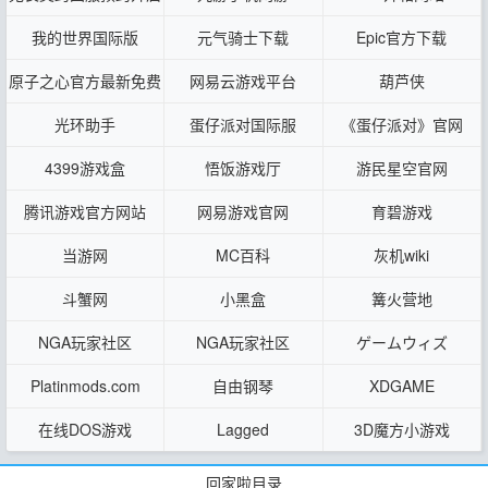
我的世界国际版
元气骑士下载
Epic官方下载
原子之心官方最新免费
网易云游戏平台
葫芦侠
下载
光环助手
蛋仔派对国际服
《蛋仔派对》官网
4399游戏盒
悟饭游戏厅
游民星空官网
腾讯游戏官方网站
网易游戏官网
育碧游戏
当游网
MC百科
灰机wiki
斗蟹网
小黑盒
篝火营地
NGA玩家社区
NGA玩家社区
ゲームウィズ
Platinmods.com
自由钢琴
XDGAME
在线DOS游戏
Lagged
3D魔方小游戏
回家啦目录