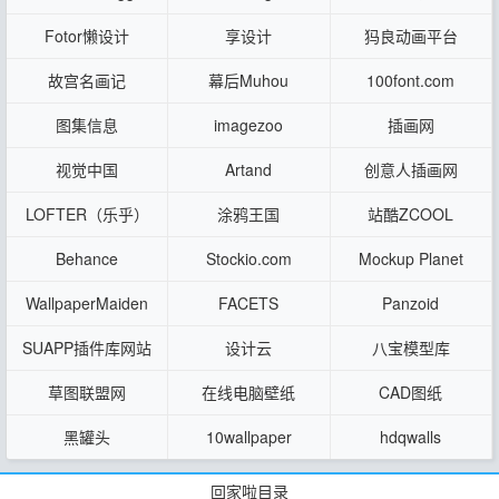
drone photo and video
Gradients
Fotor懒设计
享设计
犸良动画平台
sharing platform
故宫名画记
幕后Muhou
100font.com
图集信息
imagezoo
插画网
视觉中国
Artand
创意人插画网
LOFTER（乐乎）
涂鸦王国
站酷ZCOOL
Behance
Stockio.com
Mockup Planet
WallpaperMaiden
FACETS
Panzoid
SUAPP插件库网站
设计云
八宝模型库
草图联盟网
在线电脑壁纸
CAD图纸
黑罐头
10wallpaper
hdqwalls
回家啦目录