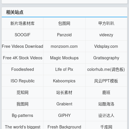
相关站点
新片场素材库
包图网
甲方叭叭
SOOGIF
Panzoid
videezy
Free Videos Download
monzoom.com
Vidsplay.com
Free 4K Stock Videos
Magic Mockups
Gratisography
Foodiesfeed
Life of Pix
colorhub.me(调色板)
ISO Republic
Kaboompics
风云PPT模板
觅知网
站长素材
鹿班
我图网
Grabient
站酷海洛
Bg-patterns
GIPHY
设计达人
The world's biggest
Fresh Background
千库网