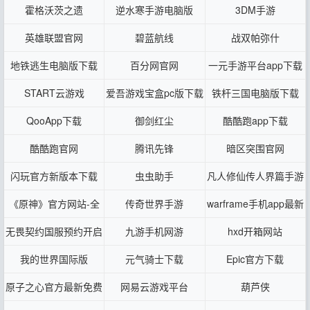
霍格沃茨之遗
逆水寒手游电脑版
3DM手游
英雄联盟官网
碧蓝航线
战双帕弥什
地铁逃生电脑版下载
百分网官网
一元手游平台app下载
START云游戏
爱吾游戏宝盒pc版下载
铁杆三国电脑版下载
QooApp下载
御剑红尘
酷酷跑app下载
酷酷跑官网
腾讯先锋
暗区突围官网
闪玩官方新版本下载
虫虫助手
凡人修仙传人界篇手游
官网
《原神》官方网站-全
传奇世界手游
warframe手机app最新
新3.7版本
版本
无畏契约国服预约开启
九游手机网游
hxd开箱网站
我的世界国际版
元气骑士下载
Epic官方下载
原子之心官方最新免费
网易云游戏平台
葫芦侠