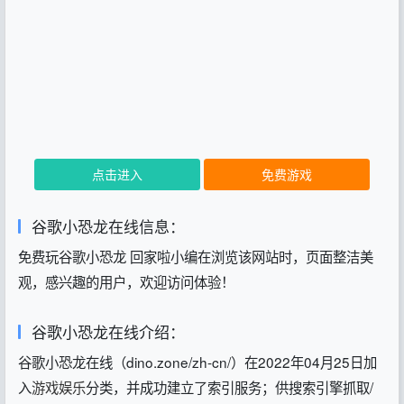
点击进入
免费游戏
谷歌小恐龙在线信息：
免费玩谷歌小恐龙 回家啦小编在浏览该网站时，页面整洁美
观，感兴趣的用户，欢迎访问体验！
谷歌小恐龙在线介绍：
谷歌小恐龙在线（dino.zone/zh-cn/）在2022年04月25日加
入
游戏娱乐
分类，并成功建立了索引服务；供搜索引擎抓取/