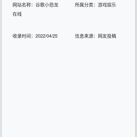
网站名称：谷歌小恐龙
所属分类：
游戏娱乐
在线
收录时间：2022/04/25
信息来源：网友投稿