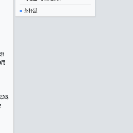
茶杯狐
机游
的用
蜘蛛
收