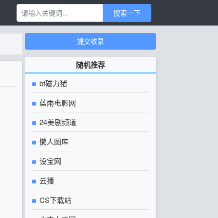
搜索一下
提交收录
随机推荐
bt磁力猪
蓝雨电影网
24美剧频道
懒人图库
设宝网
云播
CS下载站