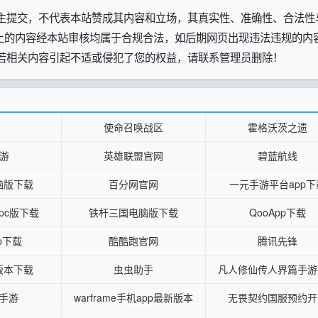
主提交，不代表本站赞成其内容和立场，其真实性、准确性、合法性
网页上的内容经本站审核均属于合规合法，如后期网页出现违法违规的内
若相关内容引起不适或侵犯了您的权益，请联系管理员删除！
使命召唤战区
霍格沃茨之遗
手游
英雄联盟官网
碧蓝航线
脑版下载
百分网官网
一元手游平台app下
pc版下载
铁杆三国电脑版下载
QooApp下载
p下载
酷酷跑官网
腾讯先锋
版本下载
虫虫助手
凡人修仙传人界篇手游
手游
warframe手机app最新版本
无畏契约国服预约开