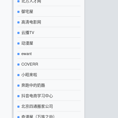
北方人才网
御宅屋
高清电影网
云播TV
动漫屋
ewant
COVERR
小昭来啦
奔跑中的奶酪
抖音电商学习中心
北京四通搬家公司
奇漫屋（万族之劫）