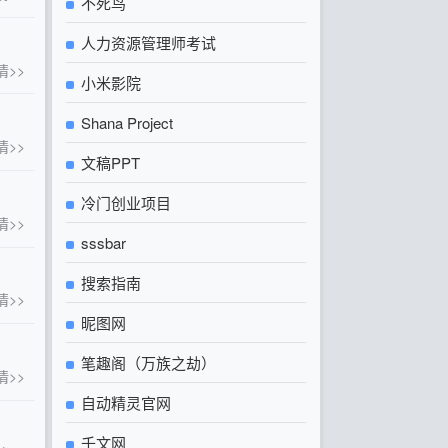
不死鸟
人力资源管理师考试
情>>
小米影院
Shana Project
情>>
文稿PPT
冷门创业项目
情>>
sssbar
搜索指南
情>>
昵图网
笔趣阁（万族之劫）
情>>
自动精灵官网
千文网