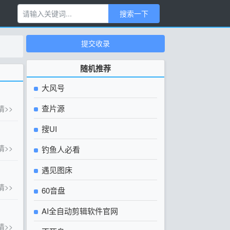
搜索一下
提交收录
随机推荐
大风号
查片源
情>>
搜UI
情>>
钓鱼人必看
遇见图床
情>>
60音盘
AI全自动剪辑软件官网
情>>