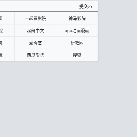
提交>>
国
一起看影院
神马影院
院
起舞中文
age动画漫画
院
爱奇艺
研教网
院
西瓜影院
搜狐