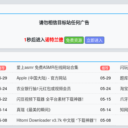
请勿相信目标站任何广告
1
秒后进入
诺特兰德
免费资源
立即进入
爱上asmr 免费ASMR在线网站合集
闪
5-29
Apple (中国大陆) - 官方网站
05-29
题
5-24
农业银行抽1元红包或视频会员
05-24
淘宝
5-22
闪豆视频下载器 全平台素材下载神器！
05-15
爪牙
5-14
真瑞《最美的瞬间》
05-14
知
5-08
Hitomi Downloader v3.7k 中文版 “下载神器”！
05-08