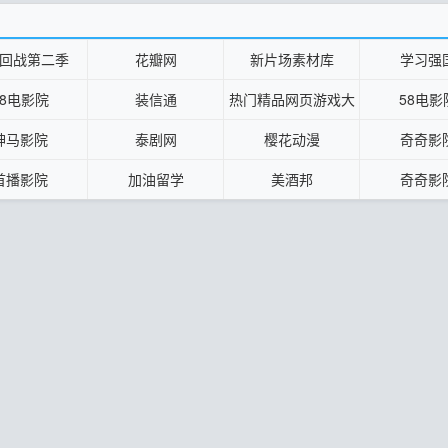
回战第二季
花瓣网
新片场素材库
学习强
58电影院
装信通
热门精品网页游戏大
58电影
全
神马影院
泰剧网
樱花动漫
奇奇影
首播影院
加油留学
美酒邦
奇奇影